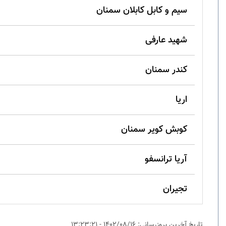
سیم و کابل کابلان سمنان
شهید عارفی
کندر سمنان
اریا
کوبش کویر سمنان
آریا ترانسفو
تجیران
تاریخ آخرین بروزرسانی: 1402/08/16 - 13:23:21